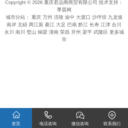
Copyright © 2026 重庆君品阁商贸有限公司 技术支持：
季晨网
城市分站：
重庆
万州
涪陵
渝中
大渡口
沙坪坝
九龙坡
南岸
北碚
两江新
綦江
大足
巴南
黔江
长寿
江津
合川
永川
南川
璧山
铜梁
潼南
荣昌
开州
梁平
武隆区
更多城
市
首页
电话咨询
微信咨询
联系我们