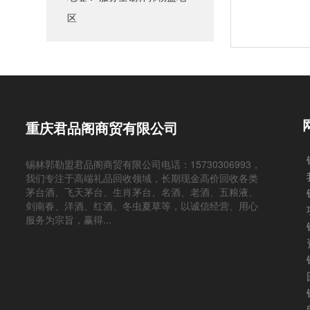
区
重庆君品阁商贸有限公司
锡林郭勒盟君品阁商贸有限公司电话：15730306993，
我们专注于高端礼品回收领域，长期现金高价回收各类
茅台酒、飞天茅台、生肖茅台、名酒、老酒、五粮液、
剑南春、洋酒、红酒、冬虫夏草等，以诚信经营、用心
服务为宗旨，赢得...