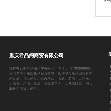
下一
重庆君品阁商贸有限公司
锡林郭勒盟君品阁商贸有限公司电话：15730306993，
我们专注于高端礼品回收领域，长期现金高价回收各类
茅台酒、飞天茅台、生肖茅台、名酒、老酒、五粮液、
剑南春、洋酒、红酒、冬虫夏草等，以诚信经营、用心
服务为宗旨，赢得...