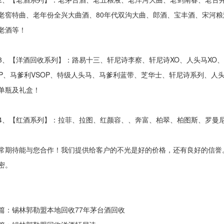
老窖特曲、老年份全兴大曲酒、80年代双沟大曲、郎酒、宝丰酒、宋河粮
老酒等！
【洋酒回收系列】：路易十三、轩尼诗李察、轩尼诗XO、人头马XO、礼
OP、马爹利VSOP、特级人头马、马爹利蓝带、芝华士、轩尼诗系列、
单瓶及礼盒！
【红酒系列】：拉菲、拉图、红颜容、、奔富、柏翠、柏图斯、罗曼
待能与您合作！我们提供给客户的不光是好的价格，还有良好的信誉
密。
篇：锡林郭勒盟
本地回收77年茅台酒回收