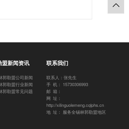
勒盟新闻资讯
联系我们
林郭勒盟公司新闻
联系人：张先生
林郭勒盟行业新闻
手 机： 15730306993
林郭勒盟常见问题
邮 箱：
网 址：
http://xilinguolemeng.cqlphs.cn
地 址： 服务全锡林郭勒盟地区