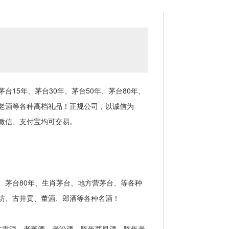
5年、茅台30年、茅台50年、茅台80年、
老酒等各种高档礼品！正规公司，以诚信为
微信、支付宝均可交易。
、茅台80年、生肖茅台、地方营茅台、等各种
坊、古井贡、董酒、郎酒等各种名酒！
贡酒、老董酒、老汾酒、陈年西凤酒、陈年老