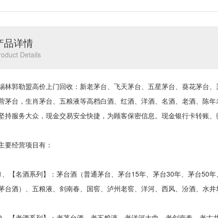
产品详情
roduct Details
郭勒盟高价上门回收：新老茅台、飞天茅台、五星茅台、葵花茅台、茅台1
营茅台，生肖茅台、五粮液等高档白酒、红酒、洋酒、名酒、老酒、陈年
坚持服务大众，现金交易安全快捷，为顾客保密信息。现金银行卡转账、
要经营项目有：
【名酒系列】：茅台酒（普通茅台、茅台15年、茅台30年、茅台50年
茅台酒）、五粮液、剑南春、国窖、泸州老窖、洋河、西风、汾酒、水井
【老酒系列】：老茅台酒、老五粮液、老洋河大曲、老剑南春、老古井