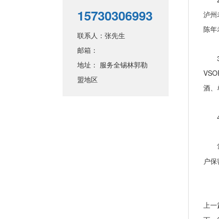
15730306993
泸州
陈年
联系人：张先生
邮箱：
3、
地址： 服务全锡林郭勒
VS
盟地区
酒、
4、
常期
户保
上一